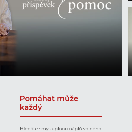
Pomáhat může
každý
Hledáte smysluplnou náplň volného