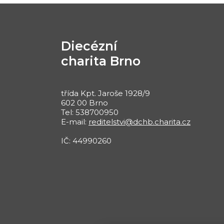
Diecézní
charita Brno
třída Kpt. Jaroše 1928/9
602 00 Brno
Tel: 538700950
E-mail:
reditelstvi@dchb.charita.cz
IČ: 44990260