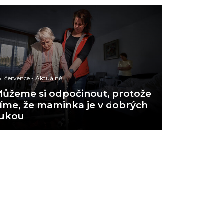
. července
-
Aktuálně
ůžeme si odpočinout, protože
íme, že maminka je v dobrých
rukou