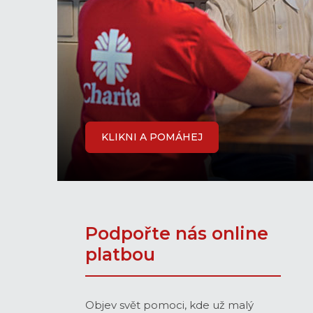
KLIKNI A POMÁHEJ
Podpořte nás online
platbou
Objev svět pomoci, kde už malý