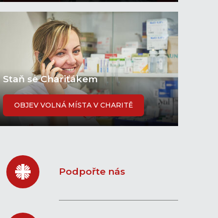
Staň se Chariťákem
OBJEV VOLNÁ MÍSTA V CHARITĚ
Podpořte nás