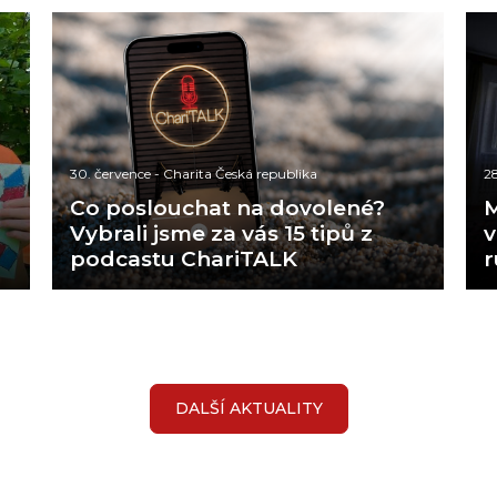
30. července
-
Charita Česká republika
28
Co poslouchat na dovolené?
M
Vybrali jsme za vás 15 tipů z
v
podcastu ChariTALK
DALŠÍ AKTUALITY