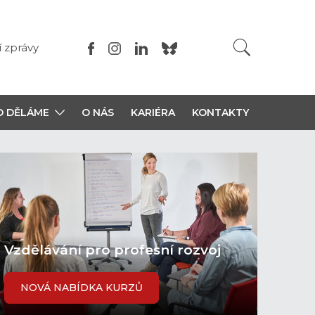
í zprávy
O DĚLÁME
O NÁS
KARIÉRA
KONTAKTY
Vzdělávání pro profesní rozvoj
NOVÁ NABÍDKA KURZŮ